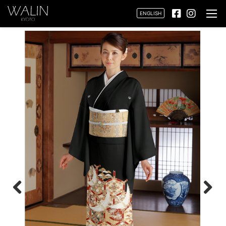
ENGLISH
Previ
Next
ous