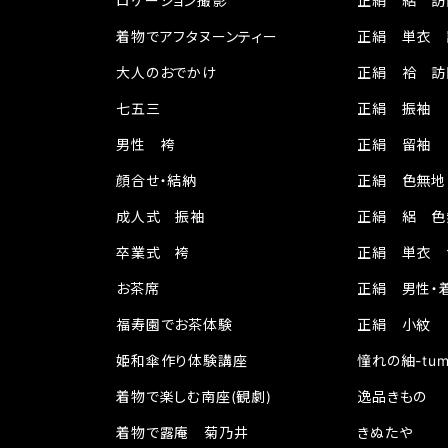
ロケーション撮影
正絹 絽 訪
着物でアフタヌーンティー
正絹 単衣 
大人のおでかけ
正絹 袷 訪
七五三
正絹 振袖
男性 袴
正絹 留袖
顔合せ・結納
正絹 色無地
成人式 振袖
正絹 絽 色
卒業式 袴
正絹 単衣 
お茶席
正絹 男性・
福寿園でお茶体験
正絹 小紋
姫和傘作り体験講座
憧れの紬-tum
着物で楽しむ南座(観劇)
逸品きもの
着物で露庵 菊乃井
きぬたや