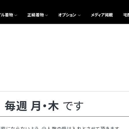
アル着物
正絹着物
オプション
メディア掲載
宅
は
毎週 月・木
です
が密にならないよう、少人数の受け入れとさせて頂きます。