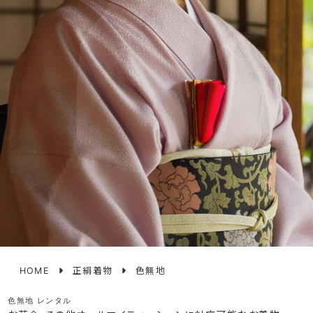
HOME
正絹着物
色無地
色無地 レンタル