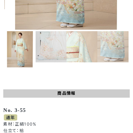
商品情報
No. 3-55
通年
素材：正絹100%
仕立て：袷