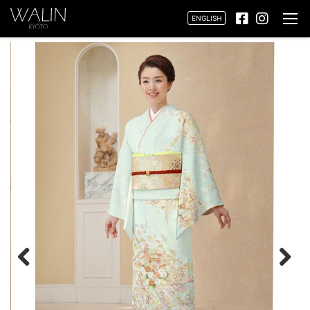
ENGLISH
Previ
Next
ous