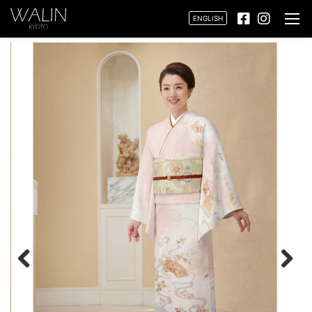
ENGLISH
Previ
Next
ous