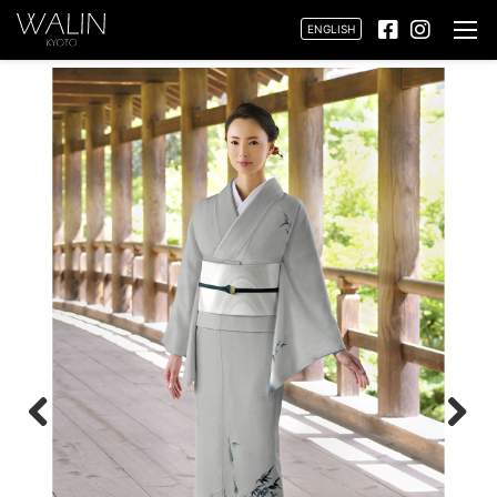
ENGLISH
Previ
Next
ous