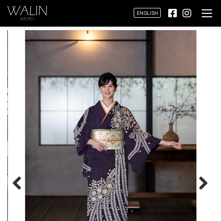
ENGLISH
Previ
Next
ous