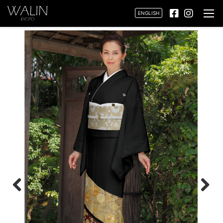
ENGLISH
Previ
Next
ous