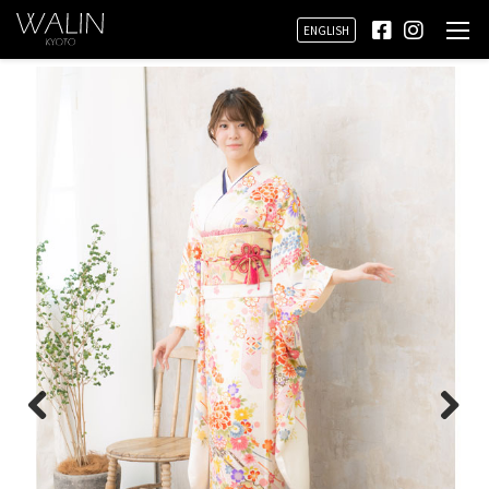
ENGLISH
Prev
Next
ious