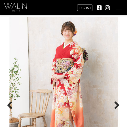
ENGLISH
Prev
Next
ious