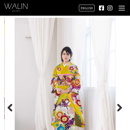
ENGLISH
Prev
Next
ious