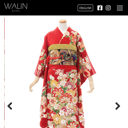
ENGLISH
Prev
Next
ious