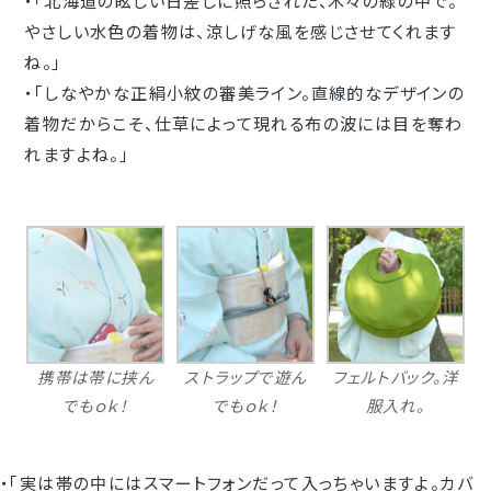
・｢北海道の眩しい日差しに照らされた、木々の緑の中で。
やさしい水色の着物は、涼しげな風を感じさせてくれます
ね。｣
・｢しなやかな正絹小紋の審美ライン。直線的なデザインの
着物だからこそ、仕草によって現れる布の波には目を奪わ
れますよね。｣
携帯は帯に挟ん
ストラップで遊ん
フェルトバック。洋
でもｏｋ！
でもｏｋ！
服入れ。
・｢実は帯の中にはスマートフォンだって入っちゃいますよ。カバ