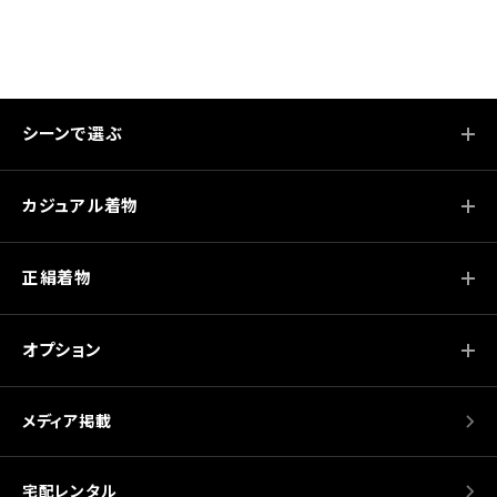
ビ
ゲ
ー
シ
シーンで選ぶ
ョ
ン
カジュアル着物
正絹着物
オプション
メディア掲載
宅配レンタル