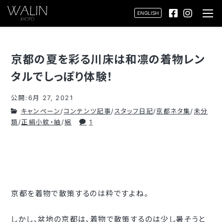
ENGLISH
京都の夏を彩る川床は和凛の着物レン
タルでしっぽり体験！
公開:6月 27, 2021
キャンペーン
/
コンテンツ記事
/
スタッフ日記
/
京都ネタ集
/
未分
類
/
正絹小紋・紬
/
絽
1
京都を着物で散策するのは粋ですよね。
しかし、盆地の京都は、着物で散策するのは少し暑そうと