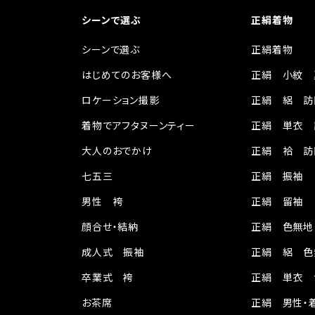
シーンで選ぶ
正絹着物
シーンで選ぶ
正絹着物
はじめてのお客様へ
正絹 小紋 
ロケーション撮影
正絹 絽 訪
着物でアフタヌーンティー
正絹 単衣 
大人のおでかけ
正絹 袷 訪
七五三
正絹 振袖
男性 袴
正絹 留袖
顔合せ・結納
正絹 色無地
成人式 振袖
正絹 絽 色
卒業式 袴
正絹 単衣 
お茶席
正絹 男性・