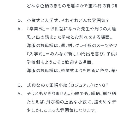
どんな色柄のきものを選ぶかで重ね衿の有り無
Q. 卒業式と入学式、それぞれどんな雰囲気？
A. 『卒業式』＝お世話になった先生や周りの人
思い出の詰まった学校とお別れをする場面。
洋服のお母様は、黒、紺、グレイ系のスーツやワ
『入学式』＝みんなが新しい門出を喜び、子供達
学校側もようこそと歓迎する場面。
洋服のお母様は、卒業式よりも明るい色や、華や
Q. 式典なので正絹小紋（カジュアル）はNG？
A. そうともかぎりません。小紋でも、総柄、飛び
たとえば、飛び柄の上品な小紋に、控えめなデ
少しかしこまった雰囲気になります。