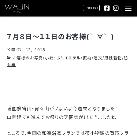
ENGLISH
７月８日～１１日のお客様(゜∀゜)
公開:7月 12, 2016
お客様のお写真
/
小紋・ポリエステル
/
振袖
/
浴衣
/
男性着物
/
訪
問着
祇園祭宵山・宵々山がいよいよ今週末となりました！
山鉾建ても進んでお祭りの雰囲気が出てきましたね。
ところで、今回の和凛浴衣プランでは帯小物類の買取プラ