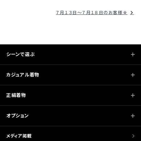
ナ
７月１３日～７月１８日のお客様☆
ビ
ゲ
ー
シ
シーンで選ぶ
ョ
ン
カジュアル着物
正絹着物
オプション
メディア掲載