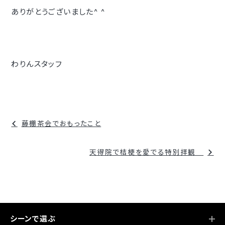
ありがとうございました^ ^
わりんスタッフ
投
藤棚茶会でおもったこと
稿
ナ
天得院で桔梗を愛でる特別拝観
ビ
ゲ
ー
シ
シーンで選ぶ