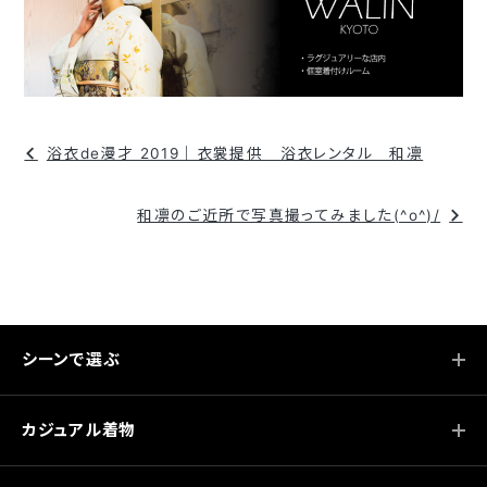
投
浴衣de漫才 2019｜衣裳提供 浴衣レンタル 和凛
稿
ナ
和凛のご近所で写真撮ってみました(^o^)/
ビ
ゲ
ー
シ
シーンで選ぶ
ョ
ン
カジュアル着物