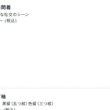
訪問着
トな社交のシーン
0～ (税込)
留袖
 黒留（五つ紋）色留（三つ紋）
- (税込)