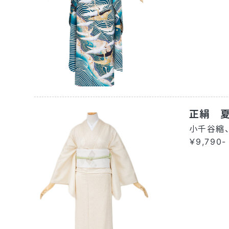
正絹 
小千谷縮、
￥9,790-