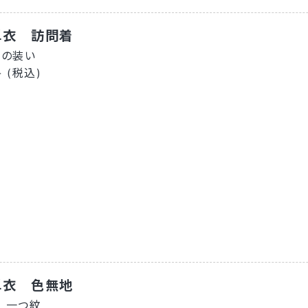
単衣 訪問着
秋の装い
- (税込)
単衣 色無地
 一つ紋