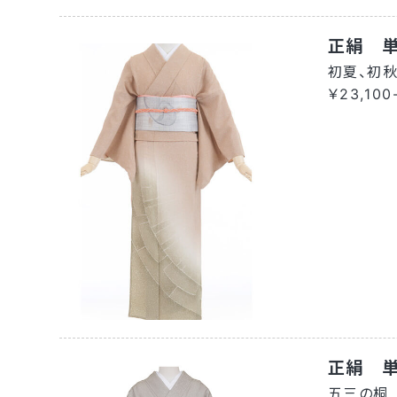
正絹 
初夏、初
￥23,100
正絹 
五三の桐