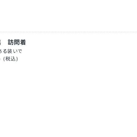
絽 訪問着
ある装いで
- (税込)