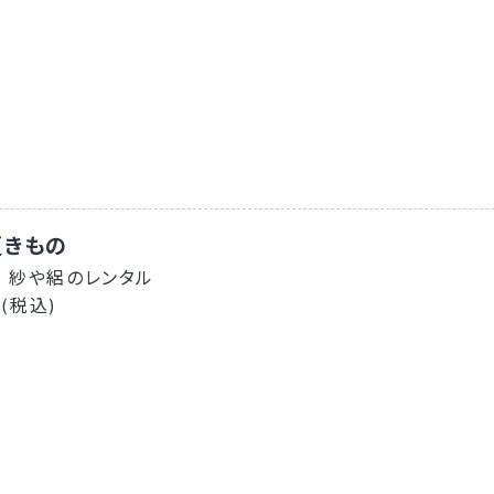
夏きもの
 紗や絽のレンタル
 (税込)