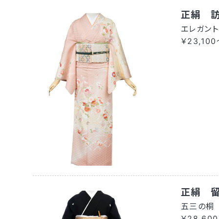
正絹 
エレガン
￥23,10
正絹 
五三の桐
￥28,600