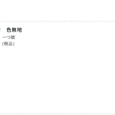
袷 色無地
 一つ紋
- (税込)