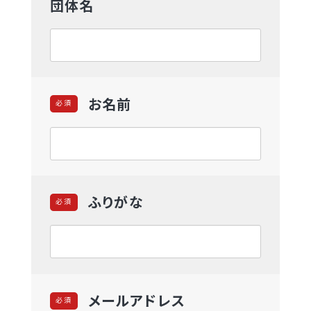
て
て
て
団体名
い
い
い
る
る
る
画
画
画
面
面
面
で
で
で
す。
す。
す。
お名前
ふりがな
メールアドレス