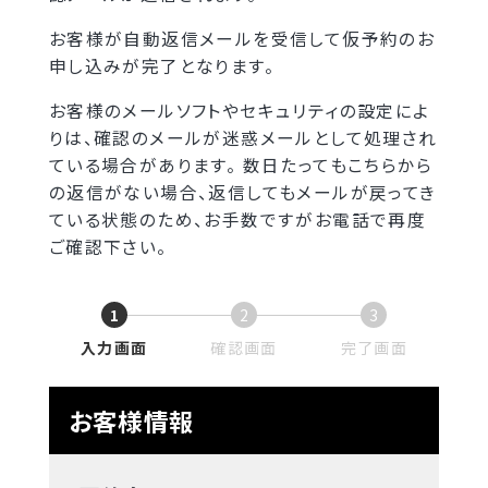
お客様が自動返信メールを受信して仮予約のお
申し込みが完了となります。
お客様のメールソフトやセキュリティの設定によ
りは、確認のメールが迷惑メールとして処理され
ている場合があります。 数日たってもこちらから
の返信がない場合、返信してもメールが戻ってき
ている状態のため、お手数ですがお電話で再度
ご確認下さい。
1
2
3
現
現
現
入力画面
確認画面
完了画面
在
在
在
表
表
表
お客様情報
示
示
示
さ
さ
さ
れ
れ
れ